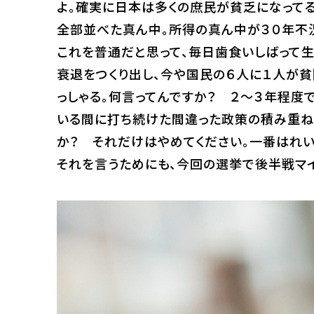
よ。確実に日本は多くの庶民が貧乏になってる
全部並べた真ん中。所得の真ん中が３０年不況
これを普通だと思って、毎日歯食いしばって
衰退をつくり出し、今や国民の６人に１人が
っしゃる。何言ってんですか？ ２～３年程度
いる間に打ち続けた間違った政策の積み重ねで
か？ それだけはやめてください。一番はれい
それを言うためにも、今回の選挙で後半戦マ