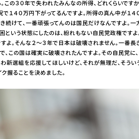
。この３０年で失われたみんなの所得、どれくらいです
で１４０万円下がってるんですよ。所得の真ん中が１４
生き続けて、一番頑張ってんのは国民だけなんですよ。一
貧困という状態にしたのは、紛れもない自民党政権ですよ
ですよ。そんな２～３年で日本は破壊されません。一番
、この国は確実に破壊されたんですよ。その自民党に、
わ新選組を応援してほしいけど、それが無理だ、そうい
イク握ることを決めました。