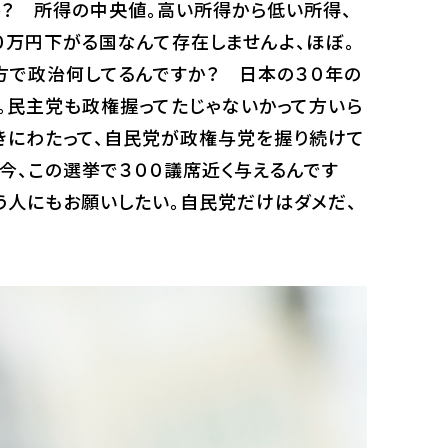
か？ 所得の中央値。高い所得から低い所得、
０万円下がる国なんて存在しませんよ、ほぼ。
方で政治何してるんですか？ 日本の３０年の
。民主党も政権握ってたじゃないかって方いら
長きにわたって、自民党が政権与党を握り続けて
今、この選挙で３００議席近く与えるんです
う人にもお願いしたい。自民党だけはダメだ、