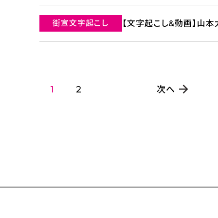
街宣文字起こし
【文字起こし&動画】山本太郎
1
2
次へ