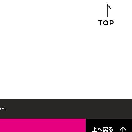
TOP
d.
上へ戻る